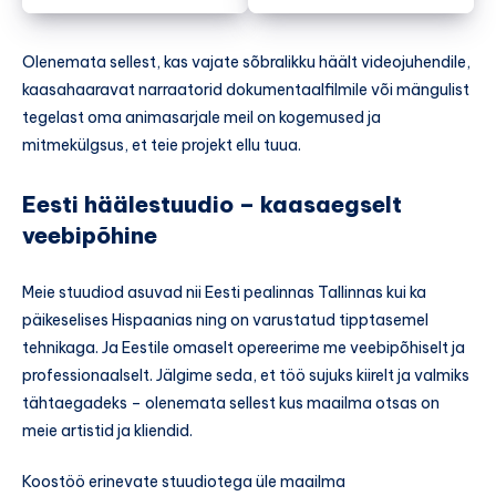
Olenemata sellest, kas vajate sõbralikku häält videojuhendile,
kaasahaaravat narraatorid dokumentaalfilmile või mängulist
tegelast oma animasarjale meil on kogemused ja
mitmekülgsus, et teie projekt ellu tuua.
Eesti häälestuudio – kaasaegselt
veebipõhine
Meie stuudiod asuvad nii Eesti pealinnas Tallinnas kui ka
päikeselises Hispaanias ning on varustatud tipptasemel
tehnikaga. Ja Eestile omaselt opereerime me veebipõhiselt ja
professionaalselt. Jälgime seda, et töö sujuks kiirelt ja valmiks
tähtaegadeks – olenemata sellest kus maailma otsas on
meie artistid ja kliendid.
Koostöö erinevate stuudiotega üle maailma