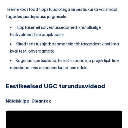
Teeme koostööd tippstuudiotega nii Eestis kui ka välismaal,
tagades juurdepääsu järgmisele:
Tipptasemel salvestusseadmed: kristallselge
helikvaliteet teie projektidele.
Kiired teostusajad: peame teie tähtaegadest kinni ilma
kvaliteeti ohverdamata.
Kogenud spetsialistid: helirežissööride ja projektijuhtide
meeskond, mis on pühendunud teie edule.
Eestikeelsed UGC turundusvideod
Näidisklipp: Cleanfox