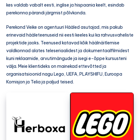
kes valdab vabalt eesti, inglise ja hispaania keelt, esindab
perekonna pärandi järgmist põlvkonda.
Perekond Veike on agentuuri Hääled asutajad, mis pakub
erinevaid hääleteenuseid nii eesti keeles kui ka rahvusvaheliste
projektide jaoks. Teenused katavad kõik häälnäitlemise
valdkonnad alates teleseriaalidest ja dokumentaalfilmidest
kuni reklaamide, arvutimängude ja isegi e-õppe kursusteni
välja. Meie klientideks on mainekad ettevõtted ja
organisatsioonid nagu Lego, UEFA, PLAYSHIFU, Euroopa
Komisjon ja Telia ja paljud teised.