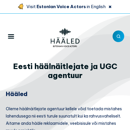
×
Visit
Estonian Voice Actors
in English
Eesti häälnäitlejate ja UGC
agentuur
Hääled
Oleme häälnäitlejate agentuur kellele võid toetada mistahes
lahendusega nii eesti turule suunatult kui ka rahvusvaheliselt.
Aitame anda hääle reklaamidele, veebisisule või mistahes