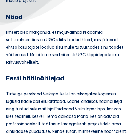
muule projektile.
Näod
Ilmselt oled märganud, et mõjuvaimad reklaamid
sotsiaalmeedias on UGC stiilis loodud klipid, mis jätavad
ehtsa kasutajate loodud sisu mulje tutvustades sinu toodet
või teenust. Me aitame sind nii eesti UGC klippidega kui ka
rahvusvaheliselt.
Eesti häälnäitlejad
Tutvuge perekond Veikega, kellel on pikaajaline kogemus
lugusid hääle abil ellu äratada. Kaarel, andekas häälnäitleja
ning tuntud nukunäitleja Ferdinand Veike lapselaps, kasvas
üles teatrielu keskel. Tema abikaasa Maria, kes on aastaid
professionaalselt töötanud lastega lisab projektidele oma
ainulaadse puudutuse. Nende tütar, mitmekeelne noor talent,